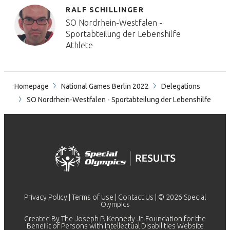
RALF SCHILLINGER
SO Nordrhein-Westfalen -
Sportabteilung der Lebenshilfe
Athlete
Homepage
National Games Berlin 2022
Delegations
SO Nordrhein-Westfalen - Sportabteilung der Lebenshilfe
Privacy Policy
|
Terms of Use
|
Contact Us
| © 2026 Special
Olympics
Created By The Joseph P. Kennedy Jr. Foundation for the
Benefit of Persons with Intellectual Disabilities Website